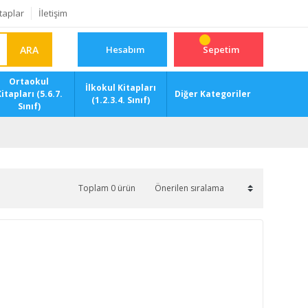
taplar
İletişim
ARA
Hesabım
Sepetim
Ortaokul
İlkokul Kitapları
itapları (5.6.7.
Diğer Kategoriler
(1.2.3.4. Sınıf)
Sınıf)
Toplam 0 ürün