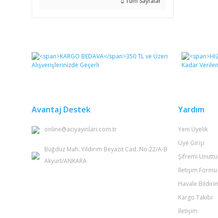
Tüm Sayfalar
Avantaj Destek
Yardım
online@aciyayinlari.com.tr
Yeni Üyelik
Üye Girişi
Büğdüz Mah. Yıldırım Beyazıt Cad. No:22/A-B
Şifremi Unutt
Akyurt/ANKARA
İletişim Formu
Havale Bildir
Kargo Takibi
İletişim