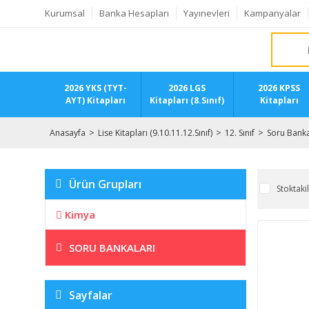
Kurumsal
Banka Hesapları
Yayınevleri
Kampanyalar
2026 YKS (TYT-
2026 LGS
2026 KPSS
AYT) Kitapları
Kitapları (8.Sınıf)
Kitapları
Anasayfa
Lise Kitapları (9.10.11.12.Sınıf)
12. Sınıf
Soru Banka
Ürün Grupları
Stoktaki
Kimya
SORU BANKALARI
Sayfalar