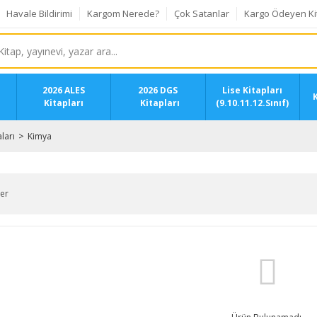
Havale Bildirimi
Kargom Nerede?
Çok Satanlar
Kargo Ödeyen Ki
2026 ALES
2026 DGS
Lise Kitapları
K
Kitapları
Kitapları
(9.10.11.12.Sınıf)
ları
Kimya
ler