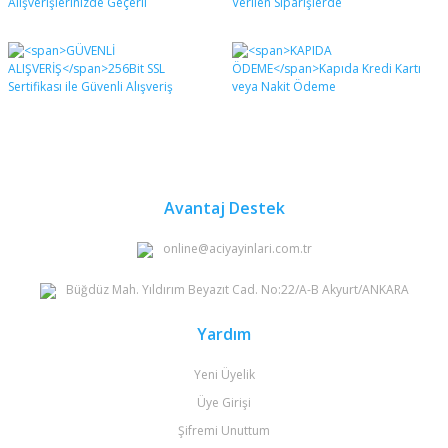
Avantaj Destek
online@aciyayinlari.com.tr
Büğdüz Mah. Yıldırım Beyazıt Cad. No:22/A-B Akyurt/ANKARA
Yardım
Yeni Üyelik
Üye Girişi
Şifremi Unuttum