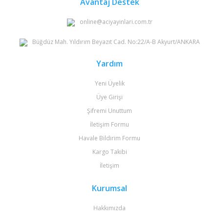
Avantaj Destek
online@aciyayinlari.com.tr
Büğdüz Mah. Yıldırım Beyazıt Cad. No:22/A-B Akyurt/ANKARA
Yardım
Yeni Üyelik
Üye Girişi
Şifremi Unuttum
İletişim Formu
Havale Bildirim Formu
Kargo Takibi
İletişim
Kurumsal
Hakkımızda