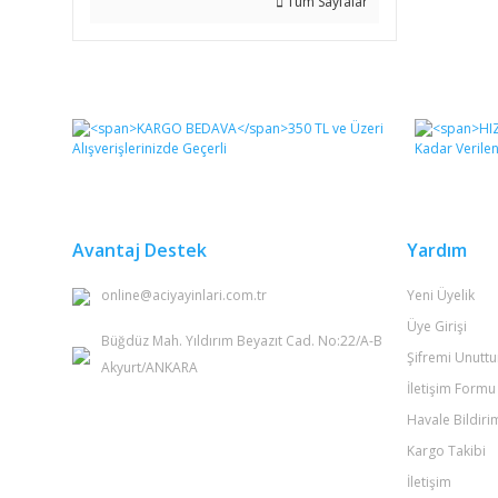
Tüm Sayfalar
Avantaj Destek
Yardım
online@aciyayinlari.com.tr
Yeni Üyelik
Üye Girişi
Büğdüz Mah. Yıldırım Beyazıt Cad. No:22/A-B
Şifremi Unutt
Akyurt/ANKARA
İletişim Formu
Havale Bildir
Kargo Takibi
İletişim