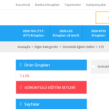
Kurumsal
Banka Hesapları
Yayınevleri
Kampanyalar
2026 YKS (TYT-
2026 LGS
2026 KPSS
AYT) Kitapları
Kitapları (8.Sınıf)
Kitapları
Anasayfa
Diğer Kategoriler
Görüntülü Eğitim Setleri
LYS
Ürün Grupları
Stoktaki
LYS
GÖRÜNTÜLÜ EĞITIM SETLERI
Sayfalar