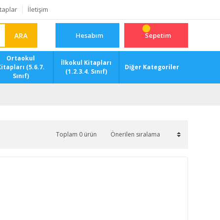
taplar
İletişim
ARA
Hesabım
Sepetim
Ortaokul
İlkokul Kitapları
itapları (5.6.7.
Diğer Kategoriler
(1.2.3.4. Sınıf)
Sınıf)
Toplam 0 ürün