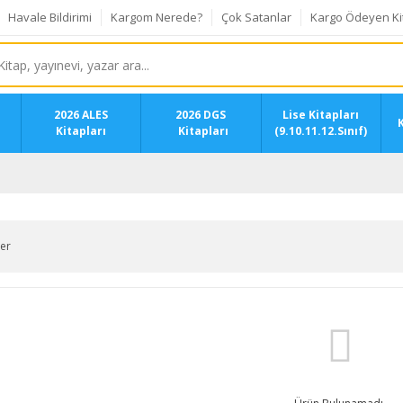
Havale Bildirimi
Kargom Nerede?
Çok Satanlar
Kargo Ödeyen Ki
2026 ALES
2026 DGS
Lise Kitapları
K
Kitapları
Kitapları
(9.10.11.12.Sınıf)
ler