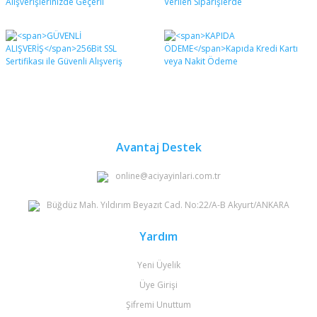
Avantaj Destek
online@aciyayinlari.com.tr
Büğdüz Mah. Yıldırım Beyazıt Cad. No:22/A-B Akyurt/ANKARA
Yardım
Yeni Üyelik
Üye Girişi
Şifremi Unuttum