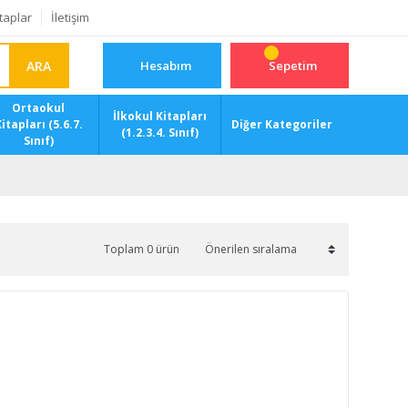
taplar
İletişim
ARA
Hesabım
Sepetim
Ortaokul
İlkokul Kitapları
itapları (5.6.7.
Diğer Kategoriler
(1.2.3.4. Sınıf)
Sınıf)
Toplam 0 ürün