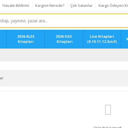
Havale Bildirimi
Kargom Nerede?
Çok Satanlar
Kargo Ödeyen Ki
2026 ALES
2026 DGS
Lise Kitapları
K
Kitapları
Kitapları
(9.10.11.12.Sınıf)
ler