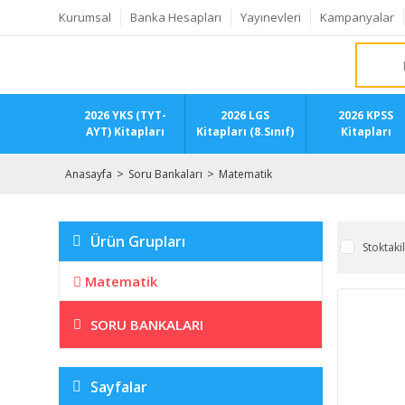
Kurumsal
Banka Hesapları
Yayınevleri
Kampanyalar
2026 YKS (TYT-
2026 LGS
2026 KPSS
AYT) Kitapları
Kitapları (8.Sınıf)
Kitapları
Anasayfa
Soru Bankaları
Matematik
Ürün Grupları
Stoktaki
Matematik
SORU BANKALARI
Sayfalar