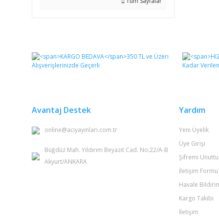
Tüm Sayfalar
Avantaj Destek
Yardım
online@aciyayinlari.com.tr
Yeni Üyelik
Üye Girişi
Büğdüz Mah. Yıldırım Beyazıt Cad. No:22/A-B
Şifremi Unutt
Akyurt/ANKARA
İletişim Formu
Havale Bildir
Kargo Takibi
İletişim