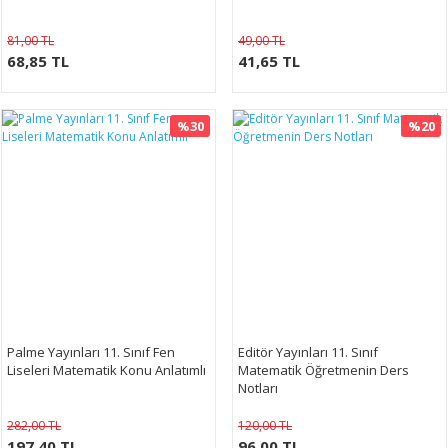
81,00 TL
49,00 TL
68,85 TL
41,65 TL
%30
%20
Palme Yayınları 11. Sınıf Fen
Editör Yayınları 11. Sınıf
Liseleri Matematik Konu Anlatımlı
Matematik Öğretmenin Ders
Notları
282,00 TL
120,00 TL
197,40 TL
96,00 TL