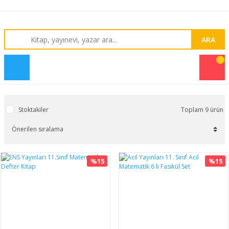
ARA
Stoktakiler
Toplam 9 ürün
%15
%15