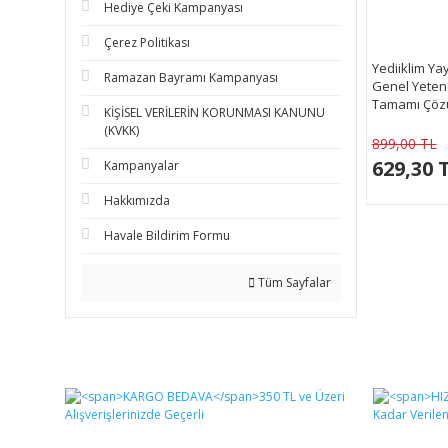
Hediye Çeki Kampanyası
Çerez Politikası
Yediiklim Ya
Ramazan Bayramı Kampanyası
Genel Yeten
Tamamı Çöz
KİŞİSEL VERİLERİN KORUNMASI KANUNU
Soru Bankas
(KVKK)
899,00 TL
629,30 
Kampanyalar
Hakkımızda
Havale Bildirim Formu
Tüm Sayfalar