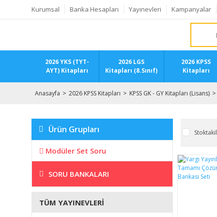
Kurumsal
Banka Hesapları
Yayınevleri
Kampanyalar
2026 YKS (TYT-
2026 LGS
2026 KPSS
AYT) Kitapları
Kitapları (8.Sınıf)
Kitapları
Anasayfa
2026 KPSS Kitapları
KPSS GK - GY Kitapları (Lisans)
Ürün Grupları
Stoktaki
Modüler Set Soru
SORU BANKALARI
TÜM YAYINEVLERI