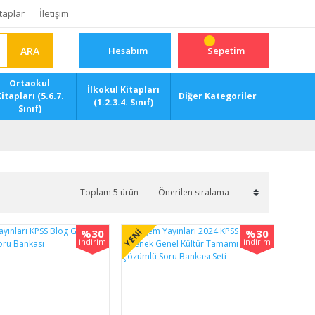
taplar
İletişim
ARA
Hesabım
Sepetim
Ortaokul
İlkokul Kitapları
itapları (5.6.7.
Diğer Kategoriler
(1.2.3.4. Sınıf)
Sınıf)
Toplam 5 ürün
%30
%30
YENİ
indirim
indirim