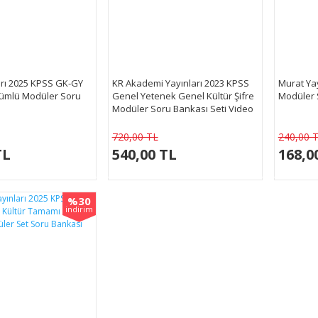
arı 2025 KPSS GK-GY
KR Akademi Yayınları 2023 KPSS
Murat Ya
ümlü Modüler Soru
Genel Yetenek Genel Kültür Şifre
Modüler 
Modüler Soru Bankası Seti Video
Çözümlü
720,00 TL
240,00 
TL
540,00 TL
168,0
%30
indirim