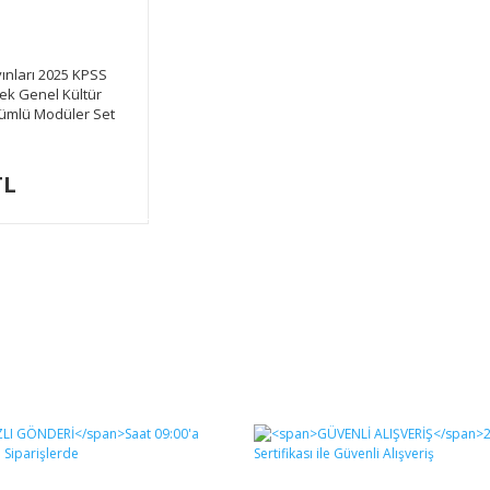
yınları 2025 KPSS
ek Genel Kültür
ümlü Modüler Set
ı
TL