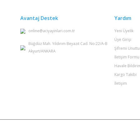
Avantaj Destek
Yardım
online@aciyayinlari.com.tr
Yeni Üyelik
Üye Girişi
Büğdüz Mah. Yıldırım Beyazıt Cad. No:22/A-B
Şifremi Unutt
Akyurt/ANKARA
İletişim Formu
Havale Bildir
Kargo Takibi
İletişim