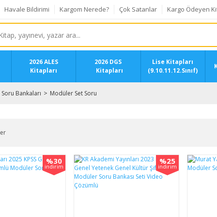
Havale Bildirimi
Kargom Nerede?
Çok Satanlar
Kargo Ödeyen Ki
2026 ALES
2026 DGS
Lise Kitapları
K
Kitapları
Kitapları
(9.10.11.12.Sınıf)
Soru Bankaları
Modüler Set Soru
ler
%30
%25
indirim
indirim