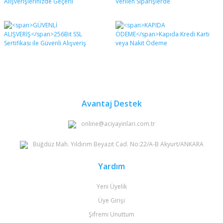
Avantaj Destek
online@aciyayinlari.com.tr
Büğdüz Mah. Yıldırım Beyazıt Cad. No:22/A-B Akyurt/ANKARA
Yardım
Yeni Üyelik
Üye Girişi
Şifremi Unuttum