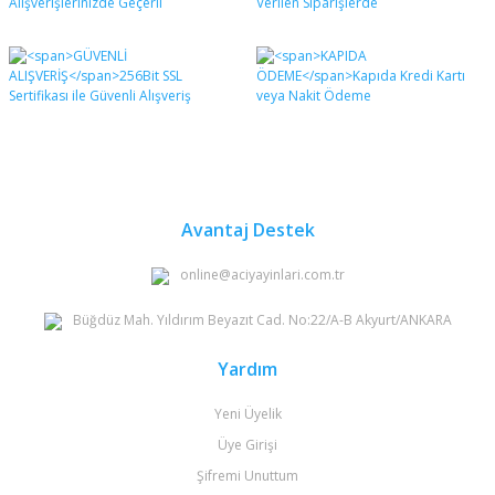
Avantaj Destek
online@aciyayinlari.com.tr
Büğdüz Mah. Yıldırım Beyazıt Cad. No:22/A-B Akyurt/ANKARA
Yardım
Yeni Üyelik
Üye Girişi
Şifremi Unuttum