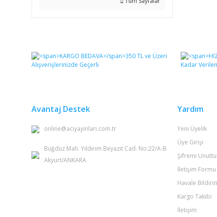
Tüm Sayfalar
Avantaj Destek
Yardım
online@aciyayinlari.com.tr
Yeni Üyelik
Üye Girişi
Büğdüz Mah. Yıldırım Beyazıt Cad. No:22/A-B
Şifremi Unutt
Akyurt/ANKARA
İletişim Formu
Havale Bildir
Kargo Takibi
İletişim