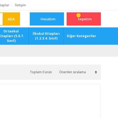
taplar
İletişim
ARA
Hesabım
Sepetim
Ortaokul
İlkokul Kitapları
itapları (5.6.7.
Diğer Kategoriler
(1.2.3.4. Sınıf)
Sınıf)
Toplam 0 ürün