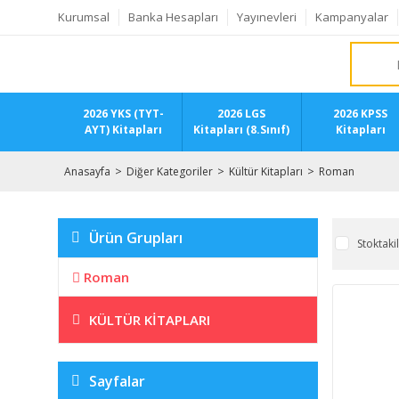
Kurumsal
Banka Hesapları
Yayınevleri
Kampanyalar
2026 YKS (TYT-
2026 LGS
2026 KPSS
AYT) Kitapları
Kitapları (8.Sınıf)
Kitapları
Anasayfa
Diğer Kategoriler
Kültür Kitapları
Roman
Ürün Grupları
Stoktaki
Roman
KÜLTÜR KITAPLARI
Sayfalar