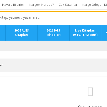
Havale Bildirimi
Kargom Nerede?
Çok Satanlar
Kargo Ödeyen Ki
2026 ALES
2026 DGS
Lise Kitapları
K
Kitapları
Kitapları
(9.10.11.12.Sınıf)
ler