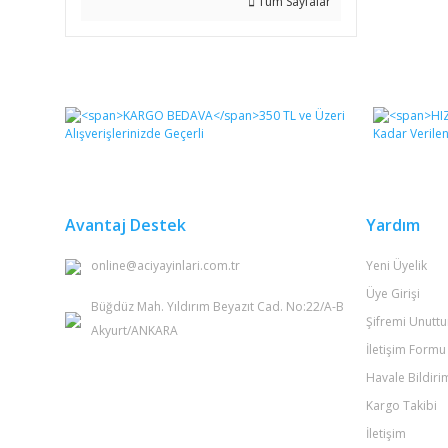
Tüm Sayfalar
Avantaj Destek
Yardım
online@aciyayinlari.com.tr
Yeni Üyelik
Üye Girişi
Büğdüz Mah. Yıldırım Beyazıt Cad. No:22/A-B
Şifremi Unutt
Akyurt/ANKARA
İletişim Formu
Havale Bildir
Kargo Takibi
İletişim