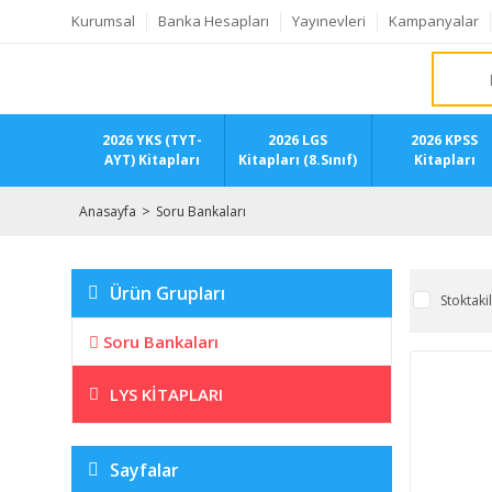
Kurumsal
Banka Hesapları
Yayınevleri
Kampanyalar
2026 YKS (TYT-
2026 LGS
2026 KPSS
AYT) Kitapları
Kitapları (8.Sınıf)
Kitapları
Anasayfa
Soru Bankaları
Ürün Grupları
Stoktaki
Soru Bankaları
LYS KITAPLARI
Sayfalar