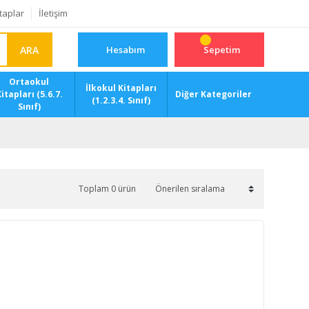
taplar
İletişim
ARA
Hesabım
Sepetim
Ortaokul
İlkokul Kitapları
itapları (5.6.7.
Diğer Kategoriler
(1.2.3.4. Sınıf)
Sınıf)
Toplam 0 ürün