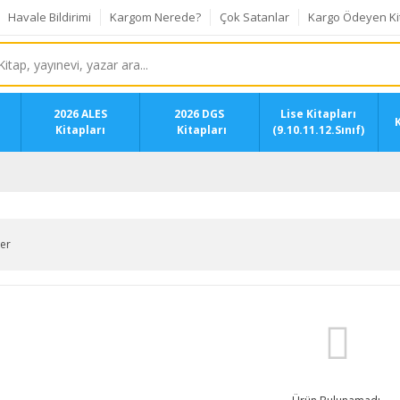
Havale Bildirimi
Kargom Nerede?
Çok Satanlar
Kargo Ödeyen Ki
2026 ALES
2026 DGS
Lise Kitapları
K
Kitapları
Kitapları
(9.10.11.12.Sınıf)
ler