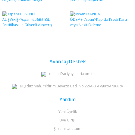
Avantaj Destek
online@aciyayinlari.com.tr
Büğdüz Mah. Yıldırım Beyazıt Cad. No:22/A-B Akyurt/ANKARA
Yardım
Yeni Üyelik
Üye Girişi
Şifremi Unuttum