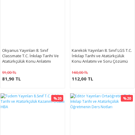
Okyanus Yayınları 8. Sınıf
​Karekök Yayınları 8. Sınıf LGS T.C.
Classmate T.C. İnkılap Tarihi Ve
İnkılap Tarihi ve Atatürkçülük
Atatürkçülük Konu Anlatımı
Konu Anlatımı ve Soru Çözümü
91,00 TL
160,00 TL
81,90 TL
112,00 TL
%20
%20