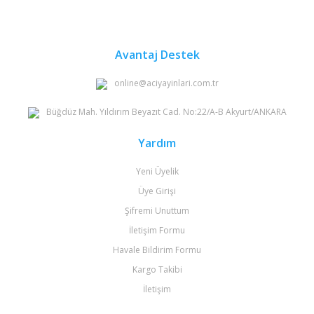
Avantaj Destek
online@aciyayinlari.com.tr
Büğdüz Mah. Yıldırım Beyazıt Cad. No:22/A-B Akyurt/ANKARA
Yardım
Yeni Üyelik
Üye Girişi
Şifremi Unuttum
İletişim Formu
Havale Bildirim Formu
Kargo Takibi
İletişim