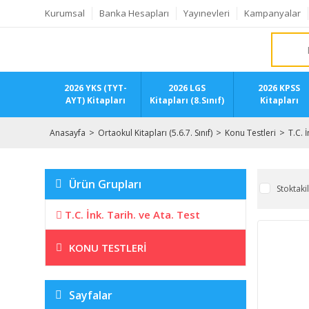
Kurumsal
Banka Hesapları
Yayınevleri
Kampanyalar
2026 YKS (TYT-
2026 LGS
2026 KPSS
AYT) Kitapları
Kitapları (8.Sınıf)
Kitapları
Anasayfa
Ortaokul Kitapları (5.6.7. Sınıf)
Konu Testleri
T.C. 
Ürün Grupları
Stoktaki
T.C. İnk. Tarih. ve Ata. Test
KONU TESTLERI
Sayfalar