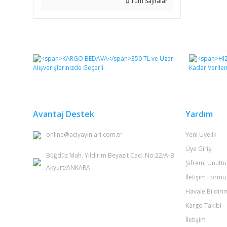
Tüm Sayfalar
Avantaj Destek
Yardım
online@aciyayinlari.com.tr
Yeni Üyelik
Üye Girişi
Büğdüz Mah. Yıldırım Beyazıt Cad. No:22/A-B
Şifremi Unutt
Akyurt/ANKARA
İletişim Formu
Havale Bildir
Kargo Takibi
İletişim