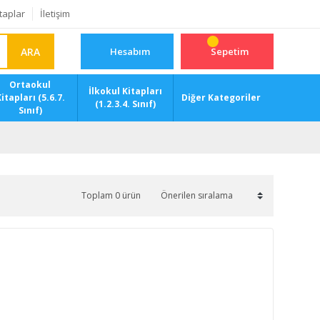
taplar
İletişim
ARA
Hesabım
Sepetim
Ortaokul
İlkokul Kitapları
itapları (5.6.7.
Diğer Kategoriler
(1.2.3.4. Sınıf)
Sınıf)
Toplam 0 ürün