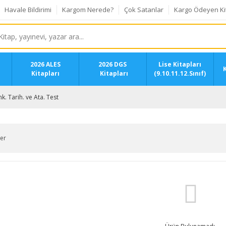
Havale Bildirimi
Kargom Nerede?
Çok Satanlar
Kargo Ödeyen Ki
2026 ALES
2026 DGS
Lise Kitapları
K
Kitapları
Kitapları
(9.10.11.12.Sınıf)
İnk. Tarih. ve Ata. Test
ler