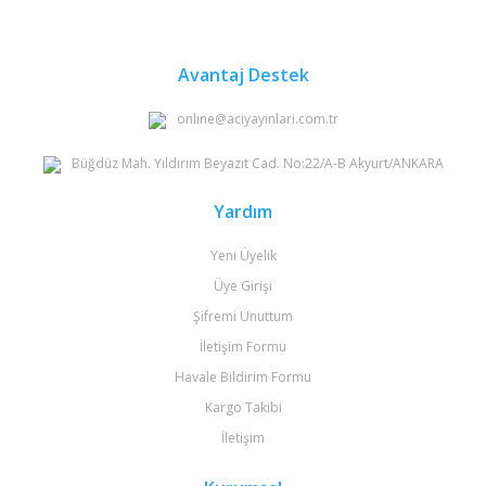
Avantaj Destek
online@aciyayinlari.com.tr
Büğdüz Mah. Yıldırım Beyazıt Cad. No:22/A-B Akyurt/ANKARA
Yardım
Yeni Üyelik
Üye Girişi
Şifremi Unuttum
İletişim Formu
Havale Bildirim Formu
Kargo Takibi
İletişim