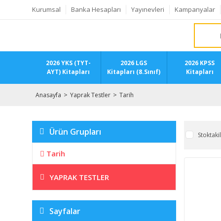
Kurumsal
Banka Hesapları
Yayınevleri
Kampanyalar
2026 YKS (TYT-
2026 LGS
2026 KPSS
AYT) Kitapları
Kitapları (8.Sınıf)
Kitapları
Anasayfa
Yaprak Testler
Tarih
Ürün Grupları
Stoktaki
Tarih
YAPRAK TESTLER
Sayfalar