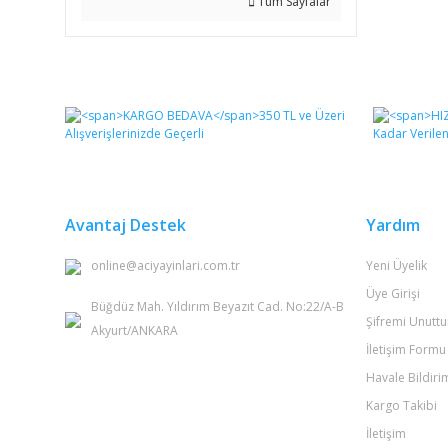
Tüm Sayfalar
Avantaj Destek
Yardım
online@aciyayinlari.com.tr
Yeni Üyelik
Üye Girişi
Büğdüz Mah. Yıldırım Beyazıt Cad. No:22/A-B
Şifremi Unutt
Akyurt/ANKARA
İletişim Formu
Havale Bildir
Kargo Takibi
İletişim