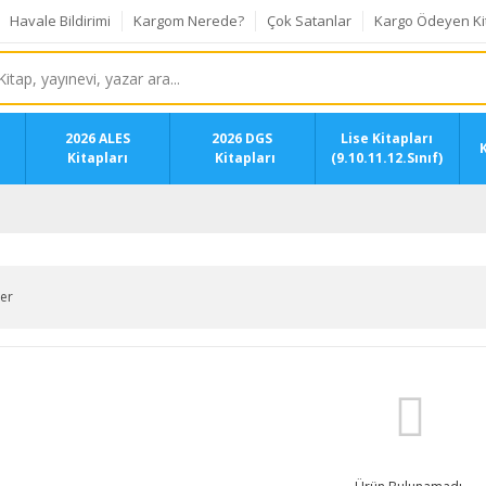
Havale Bildirimi
Kargom Nerede?
Çok Satanlar
Kargo Ödeyen Ki
2026 ALES
2026 DGS
Lise Kitapları
K
Kitapları
Kitapları
(9.10.11.12.Sınıf)
ler