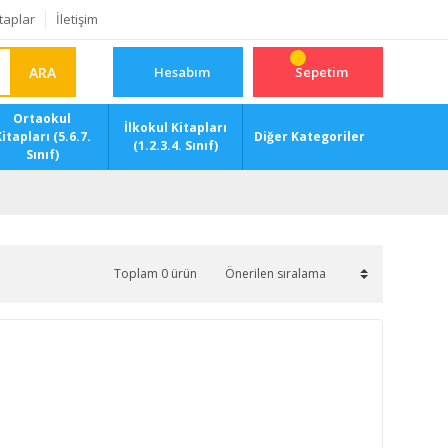
taplar
İletişim
ARA
Hesabım
Sepetim
Ortaokul
İlkokul Kitapları
itapları (5.6.7.
Diğer Kategoriler
(1.2.3.4. Sınıf)
Sınıf)
Toplam 0 ürün