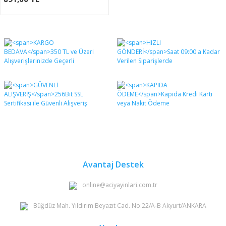
Avantaj Destek
online@aciyayinlari.com.tr
Büğdüz Mah. Yıldırım Beyazıt Cad. No:22/A-B Akyurt/ANKARA