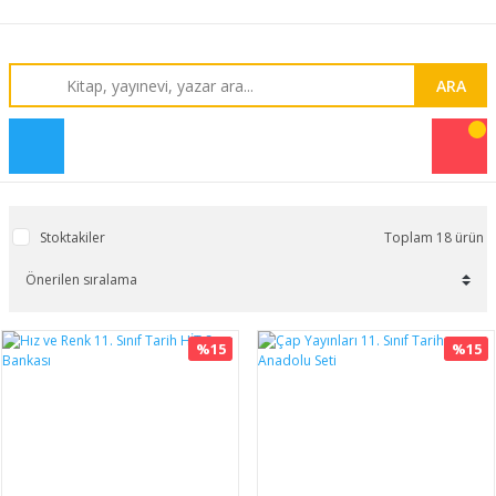
ARA
Stoktakiler
Toplam 18 ürün
%15
%15