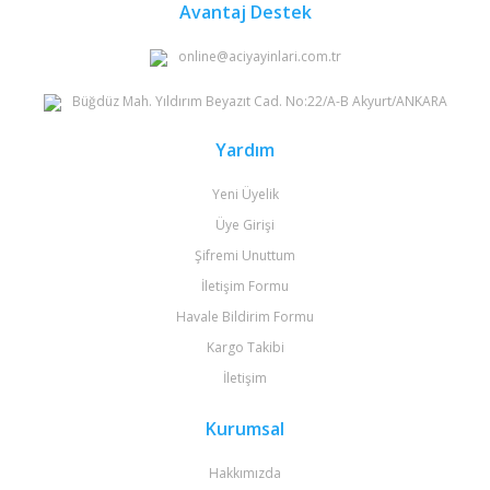
Avantaj Destek
online@aciyayinlari.com.tr
Büğdüz Mah. Yıldırım Beyazıt Cad. No:22/A-B Akyurt/ANKARA
Yardım
Yeni Üyelik
Üye Girişi
Şifremi Unuttum
İletişim Formu
Havale Bildirim Formu
Kargo Takibi
İletişim
Kurumsal
Hakkımızda