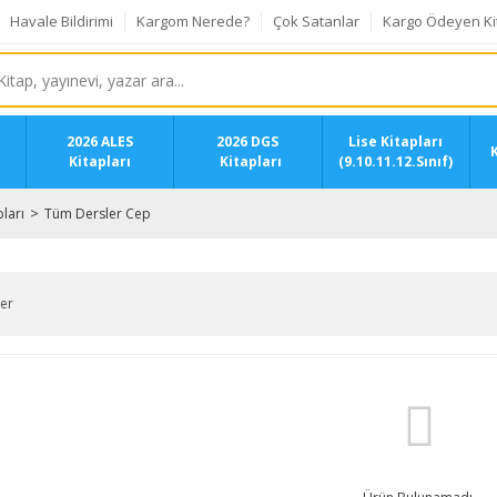
Havale Bildirimi
Kargom Nerede?
Çok Satanlar
Kargo Ödeyen Ki
2026 ALES
2026 DGS
Lise Kitapları
K
Kitapları
Kitapları
(9.10.11.12.Sınıf)
ları
Tüm Dersler Cep
ler