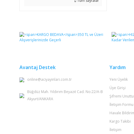
Tüm Sayfalar
Avantaj Destek
Yardım
online@aciyayinlari.com.tr
Yeni Üyelik
Üye Girişi
Büğdüz Mah. Yıldırım Beyazıt Cad. No:22/A-B
Şifremi Unutt
Akyurt/ANKARA
İletişim Formu
Havale Bildir
Kargo Takibi
İletişim