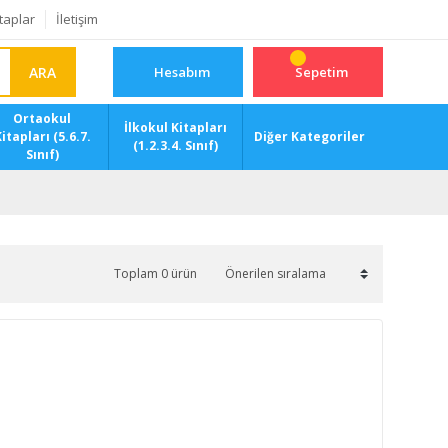
taplar
İletişim
ARA
Hesabım
Sepetim
Ortaokul
İlkokul Kitapları
itapları (5.6.7.
Diğer Kategoriler
(1.2.3.4. Sınıf)
Sınıf)
Toplam 0 ürün