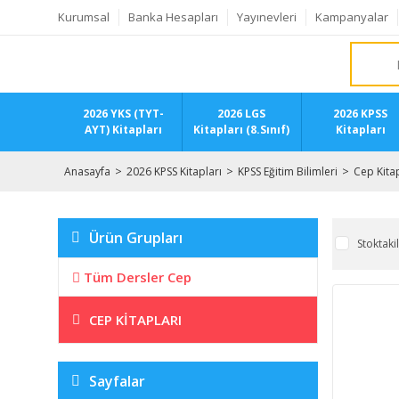
Kurumsal
Banka Hesapları
Yayınevleri
Kampanyalar
2026 YKS (TYT-
2026 LGS
2026 KPSS
AYT) Kitapları
Kitapları (8.Sınıf)
Kitapları
Anasayfa
2026 KPSS Kitapları
KPSS Eğitim Bilimleri
Cep Kitap
Ürün Grupları
Stoktaki
Tüm Dersler Cep
CEP KITAPLARI
Sayfalar