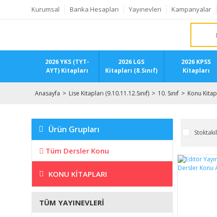
Kurumsal
Banka Hesapları
Yayınevleri
Kampanyalar
2026 YKS (TYT-
2026 LGS
2026 KPSS
AYT) Kitapları
Kitapları (8.Sınıf)
Kitapları
Anasayfa
Lise Kitapları (9.10.11.12.Sınıf)
10. Sınıf
Konu Kitap
Ürün Grupları
Stoktaki
Tüm Dersler Konu
KONU KITAPLARI
TÜM YAYINEVLERI