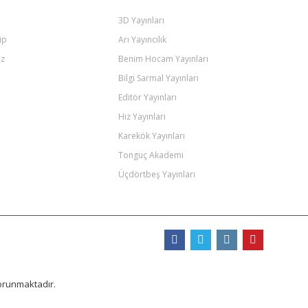
3D Yayınları
ip
Arı Yayıncılık
iz
Benim Hocam Yayınları
Bilgi Sarmal Yayınları
Editör Yayınları
Hız Yayınları
Karekök Yayınları
Tonguç Akademi
Üçdörtbeş Yayınları
Bizi Takip Edin
orunmaktadır.