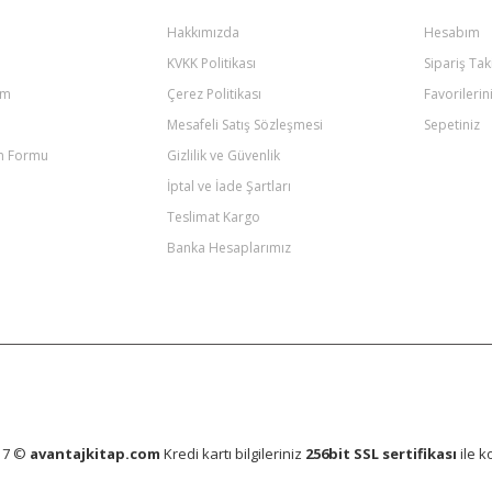
Hakkımızda
Hesabım
KVKK Politikası
Sipariş Tak
um
Çerez Politikası
Favorilerin
Mesafeli Satış Sözleşmesi
Sepetiniz
im Formu
Gizlilik ve Güvenlik
İptal ve İade Şartları
Teslimat Kargo
Banka Hesaplarımız
17 ©
avantajkitap.com
Kredi kartı bilgileriniz
256bit SSL sertifikası
ile k