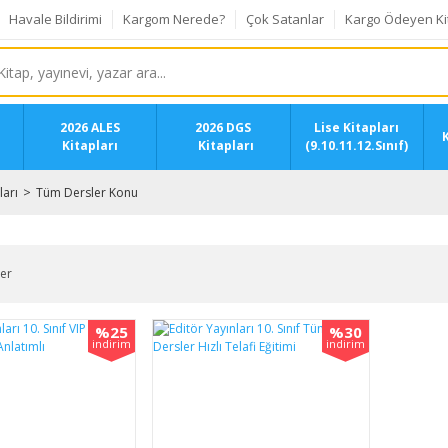
Havale Bildirimi
Kargom Nerede?
Çok Satanlar
Kargo Ödeyen Ki
2026 ALES
2026 DGS
Lise Kitapları
K
Kitapları
Kitapları
(9.10.11.12.Sınıf)
ları
Tüm Dersler Konu
ler
%25
%30
indirim
indirim