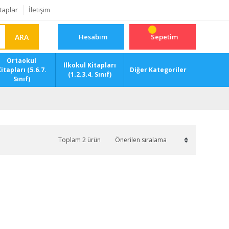
taplar
İletişim
ARA
Hesabım
Sepetim
Ortaokul
İlkokul Kitapları
itapları (5.6.7.
Diğer Kategoriler
(1.2.3.4. Sınıf)
Sınıf)
Toplam 2 ürün