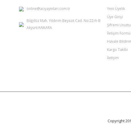
online@aciyayinlari.com.tr
Yeni Üyelik
Üye Girişi
Büğdüz Mah. Yıldırım Beyazıt Cad. No:22/A-B
Şifremi Unutt
Akyurt/ANKARA
İletişim Formu
Havale Bildir
Kargo Takibi
İletişim
Copyright 20