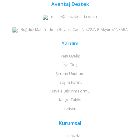
Avantaj Destek
online@aciyayinlari.com.tr
Büğdüz Mah. Yıldırım Beyazıt Cad. No:22/A-B Akyurt/ANKARA
Yardım
Yeni Üyelik
Üye Girişi
Şifremi Unuttum
İletişim Formu
Havale Bildirim Formu
Kargo Takibi
İletişim
Kurumsal
Hakkımızda