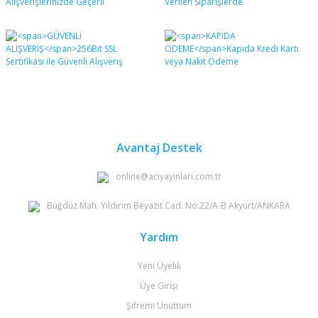
Avantaj Destek
online@aciyayinlari.com.tr
Büğdüz Mah. Yıldırım Beyazıt Cad. No:22/A-B Akyurt/ANKARA
Yardım
Yeni Üyelik
Üye Girişi
Şifremi Unuttum