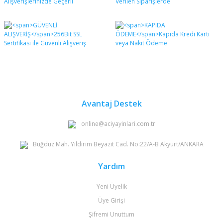
Avantaj Destek
online@aciyayinlari.com.tr
Büğdüz Mah. Yıldırım Beyazıt Cad. No:22/A-B Akyurt/ANKARA
Yardım
Yeni Üyelik
Üye Girişi
Şifremi Unuttum