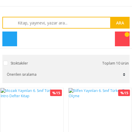
ARA
Stoktakiler
Toplam 10 ürün
%15
%15