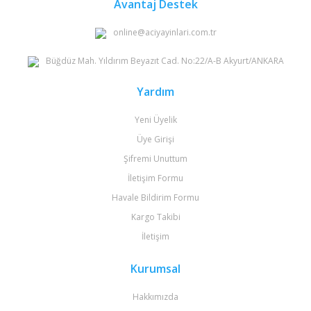
Avantaj Destek
online@aciyayinlari.com.tr
Büğdüz Mah. Yıldırım Beyazıt Cad. No:22/A-B Akyurt/ANKARA
Yardım
Yeni Üyelik
Üye Girişi
Şifremi Unuttum
İletişim Formu
Havale Bildirim Formu
Kargo Takibi
İletişim
Kurumsal
Hakkımızda