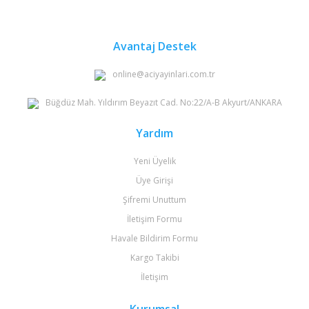
Avantaj Destek
online@aciyayinlari.com.tr
Büğdüz Mah. Yıldırım Beyazıt Cad. No:22/A-B Akyurt/ANKARA
Yardım
Yeni Üyelik
Üye Girişi
Şifremi Unuttum
İletişim Formu
Havale Bildirim Formu
Kargo Takibi
İletişim