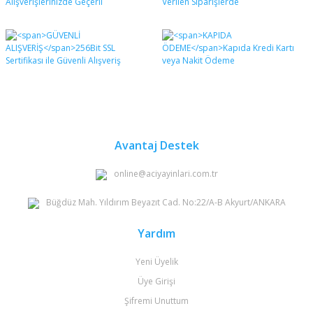
Avantaj Destek
online@aciyayinlari.com.tr
Büğdüz Mah. Yıldırım Beyazıt Cad. No:22/A-B Akyurt/ANKARA
Yardım
Yeni Üyelik
Üye Girişi
Şifremi Unuttum