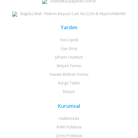
online@aciyayinlari.com.tr
Büğdüz Mah. Yıldırım Beyazıt Cad. No:22/A-B Akyurt/ANKARA
Yardım
Yeni Üyelik
Üye Girişi
Şifremi Unuttum
İletişim Formu
Havale Bildirim Formu
Kargo Takibi
İletişim
Kurumsal
Hakkımızda
KVKK Politikası
Çerez Politikası