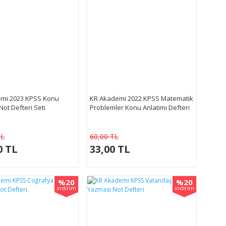
mi 2023 KPSS Konu
KR Akademi 2022 KPSS Matematik
Not Defteri Seti
Problemler Konu Anlatımı Defteri
TL
60,00 TL
0 TL
33,00 TL
%20
%20
indirim
indirim