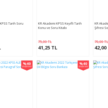
KPSS Tarih Soru
KR Akademi KPSS Keyifli Tarih
KR Akade
Konu ve Soru Kitabı
Şifresi S
75,00 TL
70,00 T
L
41,25 TL
42,00
%40
%40
indirim
indirim