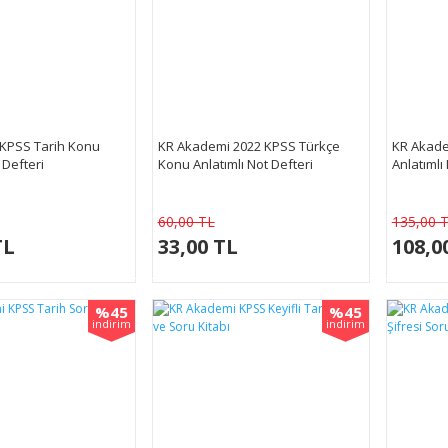
KPSS Tarih Konu
KR Akademi 2022 KPSS Türkçe
KR Akade
 Defteri
Konu Anlatımlı Not Defteri
Anlatımlı
60,00 TL
135,00 
TL
33,00 TL
108,0
%45
%45
indirim
indirim