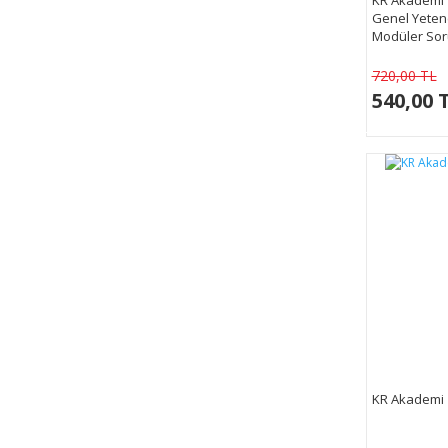
Genel Yetene
Modüler Sor
Çözümlü
720,00 TL
540,00 
KR Akademi İ