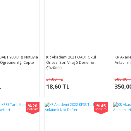
ABT 900 Bilgi Notuyla
KR Akademi 2021 ÖABT Okul
KR Akade
 Öğretmenliği Cepte
Öncesi Son Viraj 5 Deneme
Anlatımlı 
Çözümlü
31,00 TL
500,00 
L
18,60 TL
350,0
%20
%45
indirim
indirim