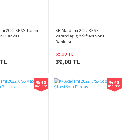
mi 2022 KPSS Tarihin
KR Akademi 2022 KPSS
oru Bankası
Vatandaşlığın Şifresi Soru
Bankası
L
65,00 TL
 TL
39,00 TL
%40
%40
indirim
indirim