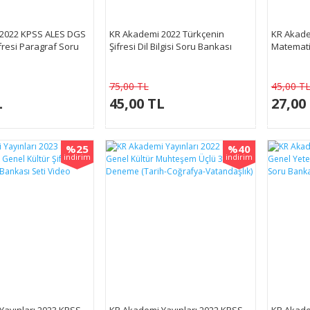
2022 KPSS ALES DGS
KR Akademi 2022 Türkçenin
KR Akade
fresi Paragraf Soru
Şifresi Dil Bilgisi Soru Bankası
Matematiğ
75,00 TL
45,00 T
L
45,00 TL
27,00
%25
%40
indirim
indirim
Yayınları 2023 KPSS
KR Akademi Yayınları 2022 KPSS
KR Akade