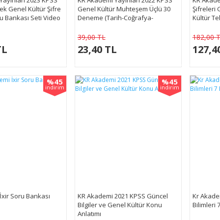
k Genel Kültür Şifre
Genel Kültür Muhteşem Üçlü 30
Şifreleri
u Bankası Seti Video
Deneme (Tarih-Coğrafya-
Kültür Te
Vatandaşlık)
39,00 TL
182,00 
TL
23,40 TL
127,4
%45
%45
indirim
indirim
xir Soru Bankası
KR Akademi 2021 KPSS Güncel
Kr Akade
Bilgiler ve Genel Kültür Konu
Bilimleri
Anlatımı