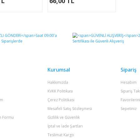
TL
66,00 TL
Kurumsal
Sipariş
Hakkımızda
Hesabım
KVKK Politikası
Sipariş Tak
um
Çerez Politikası
Favorilerin
Mesafeli Satış Sözleşmesi
Sepetiniz
im Formu
Gizlilik ve Güvenlik
İptal ve İade Şartları
Teslimat Kargo