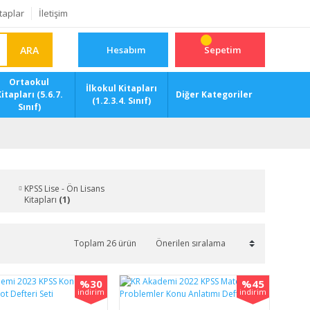
taplar
İletişim
ARA
Hesabım
Sepetim
Ortaokul
İlkokul Kitapları
itapları (5.6.7.
Diğer Kategoriler
(1.2.3.4. Sınıf)
Sınıf)
KPSS Lise - Ön Lisans
Kitapları
(1)
Toplam 26 ürün
%30
%45
indirim
indirim