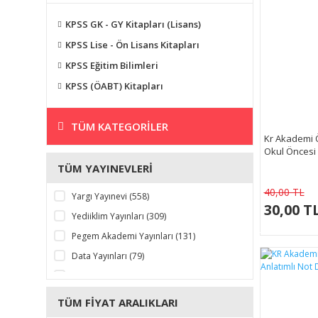
KPSS GK - GY Kitapları (Lisans)
KPSS Lise - Ön Lisans Kitapları
KPSS Eğitim Bilimleri
KPSS (ÖABT) Kitapları
TÜM KATEGORILER
Kr Akademi Ö
Okul Öncesi
TÜM YAYINEVLERI
40,00 TL
Yargı Yayınevi (558)
30,00 T
Yediiklim Yayınları (309)
Pegem Akademi Yayınları (131)
Data Yayınları (79)
Hocawebde Yayınları (51)
Pelikan Kitabevi (33)
TÜM FIYAT ARALIKLARI
KR Akademi (26)