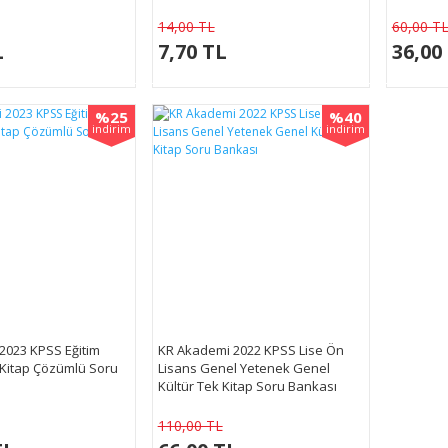
14,00 TL
60,00 T
L
7,70 TL
36,00
%25
%40
indirim
indirim
2023 KPSS Eğitim
KR Akademi 2022 KPSS Lise Ön
k Kitap Çözümlü Soru
Lisans Genel Yetenek Genel
Kültür Tek Kitap Soru Bankası
110,00 TL