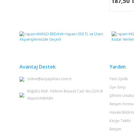
187,50 
Avantaj Destek
Yardım
online@aciyayinlari.com.tr
Yeni Üyelik
Üye Girişi
Büğdüz Mah. Yıldırım Beyazıt Cad. No:22/A-B
Şifremi Unutt
Akyurt/ANKARA
İletişim Formu
Havale Bildir
Kargo Takibi
İletişim