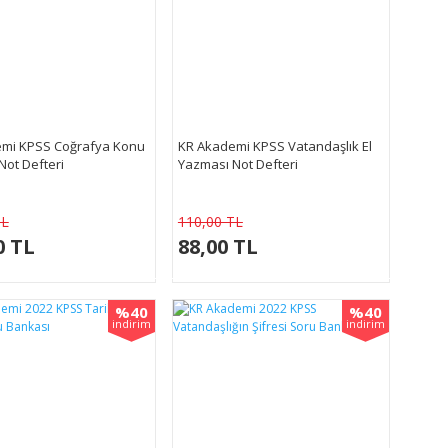
mi KPSS Coğrafya Konu
KR Akademi KPSS Vatandaşlık El
 Not Defteri
Yazması Not Defteri
TL
110,00 TL
0 TL
88,00 TL
%40
%40
indirim
indirim