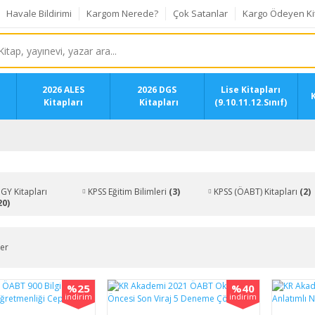
Havale Bildirimi
Kargom Nerede?
Çok Satanlar
Kargo Ödeyen Ki
2026 ALES
2026 DGS
Lise Kitapları
K
Kitapları
Kitapları
(9.10.11.12.Sınıf)
 GY Kitapları
KPSS Eğitim Bilimleri
(3)
KPSS (ÖABT) Kitapları
(2)
20)
ler
%25
%40
indirim
indirim