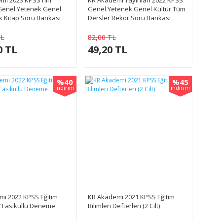
 Genel Yetenek Genel
Genel Yetenek Genel Kültür Tüm
k Kitap Soru Bankası
Dersler Rekor Soru Bankası
TL
82,00 TL
0 TL
49,20 TL
%40
%45
indirim
indirim
mi 2022 KPSS Eğitim
KR Akademi 2021 KPSS Eğitim
 7 Fasiküllü Deneme
Bilimleri Defterleri (2 Cilt)