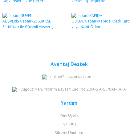
Avantaj Destek
online@aciyayinlari.com.tr
Büğdüz Mah. Yıldırım Beyazıt Cad. No:22/A-B Akyurt/ANKARA
Yardım
Yeni Üyelik
Üye Girişi
Şifremi Unuttum