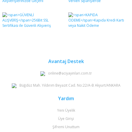
Avantaj Destek
online@aciyayinlari.com.tr
Büğdüz Mah. Yıldırım Beyazıt Cad. No:22/A-B Akyurt/ANKARA
Yardım
Yeni Üyelik
Üye Girişi
Şifremi Unuttum