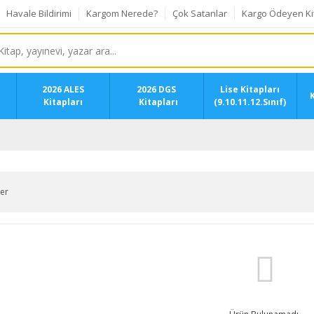
Havale Bildirimi
Kargom Nerede?
Çok Satanlar
Kargo Ödeyen Ki
2026 ALES
2026 DGS
Lise Kitapları
K
Kitapları
Kitapları
(9.10.11.12.Sınıf)
ler