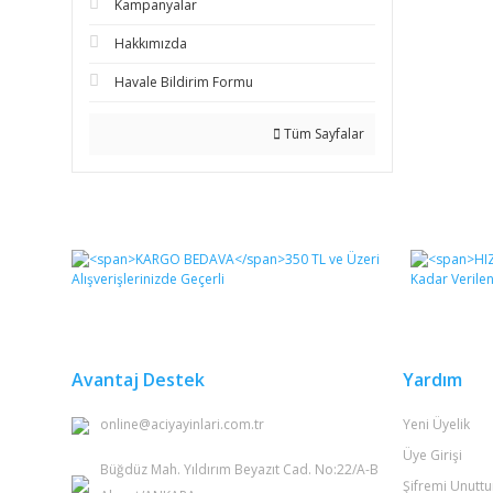
Kampanyalar
Hakkımızda
Havale Bildirim Formu
Tüm Sayfalar
Avantaj Destek
Yardım
online@aciyayinlari.com.tr
Yeni Üyelik
Üye Girişi
Büğdüz Mah. Yıldırım Beyazıt Cad. No:22/A-B
Şifremi Unutt