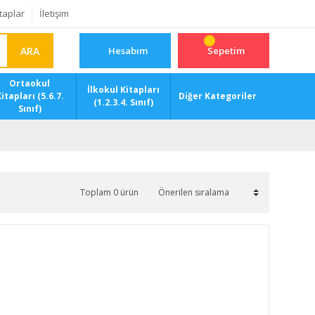
taplar
İletişim
ARA
Hesabım
Sepetim
Ortaokul
İlkokul Kitapları
itapları (5.6.7.
Diğer Kategoriler
(1.2.3.4. Sınıf)
Sınıf)
Toplam 0 ürün