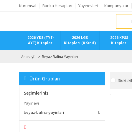
Kurumsal
Banka Hesapları
Yayınevleri
Kampanyalar
2026 YKS (TYT-
2026 LGS
2026 KPSS
AYT) Kitapları
Kitapları (8.Sınıf)
Kitapları
Anasayfa
Beyaz Balina Yayınları
Ürün Grupları
Stoktaki
Seçimleriniz
Yayınevi
beyaz-balina-yayinlari