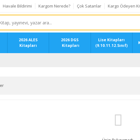
Havale Bildirimi
Kargom Nerede?
Çok Satanlar
Kargo Ödeyen Ki
2026 ALES
2026 DGS
Lise Kitapları
K
Kitapları
Kitapları
(9.10.11.12.Sınıf)
ler