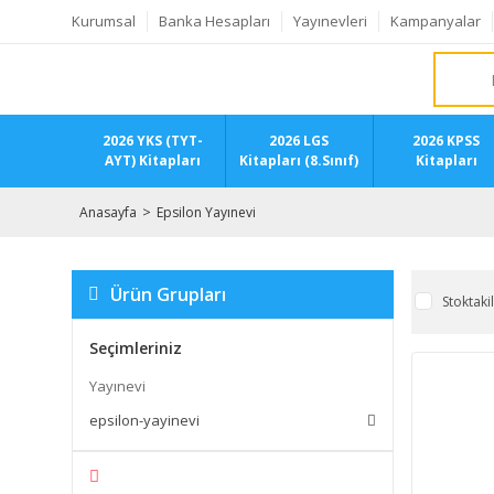
Kurumsal
Banka Hesapları
Yayınevleri
Kampanyalar
2026 YKS (TYT-
2026 LGS
2026 KPSS
AYT) Kitapları
Kitapları (8.Sınıf)
Kitapları
Anasayfa
Epsilon Yayınevi
Ürün Grupları
Stoktaki
Seçimleriniz
Yayınevi
epsilon-yayinevi