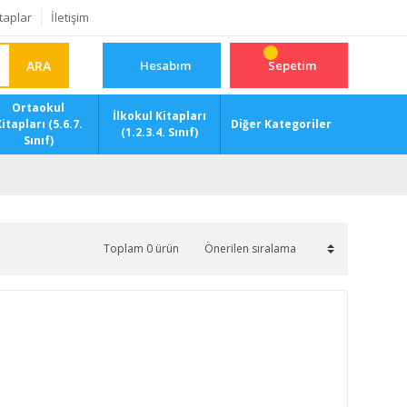
taplar
İletişim
ARA
Hesabım
Sepetim
Ortaokul
İlkokul Kitapları
itapları (5.6.7.
Diğer Kategoriler
(1.2.3.4. Sınıf)
Sınıf)
Toplam 0 ürün