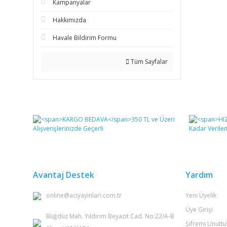
Kampanyalar
Hakkımızda
Havale Bildirim Formu
Tüm Sayfalar
Avantaj Destek
Yardım
online@aciyayinlari.com.tr
Yeni Üyelik
Üye Girişi
Büğdüz Mah. Yıldırım Beyazıt Cad. No:22/A-B
Şifremi Unutt