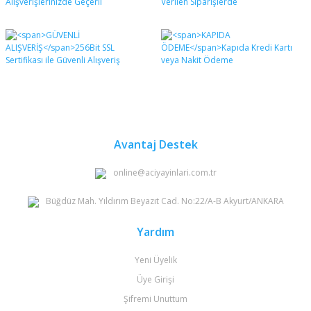
Avantaj Destek
online@aciyayinlari.com.tr
Büğdüz Mah. Yıldırım Beyazıt Cad. No:22/A-B Akyurt/ANKARA
Yardım
Yeni Üyelik
Üye Girişi
Şifremi Unuttum