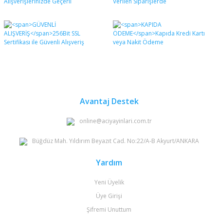
Avantaj Destek
online@aciyayinlari.com.tr
Büğdüz Mah. Yıldırım Beyazıt Cad. No:22/A-B Akyurt/ANKARA
Yardım
Yeni Üyelik
Üye Girişi
Şifremi Unuttum