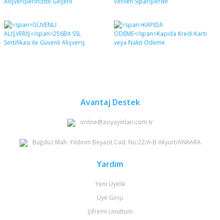
Avantaj Destek
online@aciyayinlari.com.tr
Büğdüz Mah. Yıldırım Beyazıt Cad. No:22/A-B Akyurt/ANKARA
Yardım
Yeni Üyelik
Üye Girişi
Şifremi Unuttum