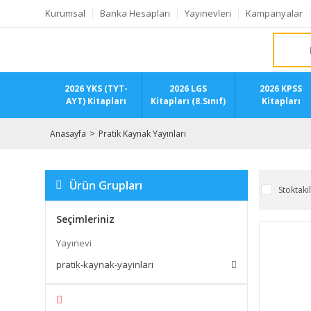
Kurumsal
Banka Hesapları
Yayınevleri
Kampanyalar
2026 YKS (TYT-
2026 LGS
2026 KPSS
AYT) Kitapları
Kitapları (8.Sınıf)
Kitapları
Anasayfa
Pratik Kaynak Yayınları
Ürün Grupları
Stoktaki
Seçimleriniz
Yayınevi
pratik-kaynak-yayinlari