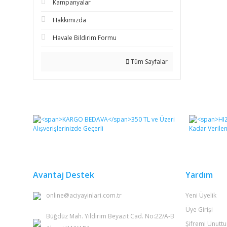
Kampanyalar
Hakkımızda
Havale Bildirim Formu
Tüm Sayfalar
Avantaj Destek
Yardım
online@aciyayinlari.com.tr
Yeni Üyelik
Üye Girişi
Büğdüz Mah. Yıldırım Beyazıt Cad. No:22/A-B
Şifremi Unutt