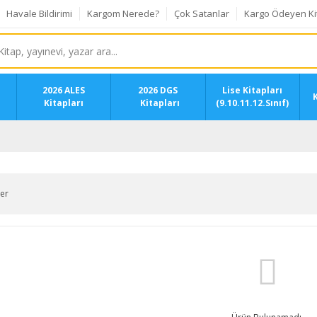
Havale Bildirimi
Kargom Nerede?
Çok Satanlar
Kargo Ödeyen Ki
2026 ALES
2026 DGS
Lise Kitapları
K
Kitapları
Kitapları
(9.10.11.12.Sınıf)
ler