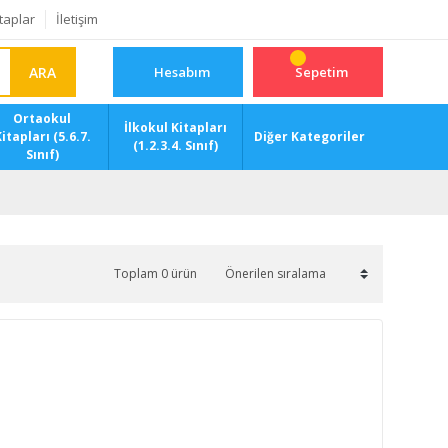
taplar
İletişim
ARA
Hesabım
Sepetim
Ortaokul
İlkokul Kitapları
itapları (5.6.7.
Diğer Kategoriler
(1.2.3.4. Sınıf)
Sınıf)
Toplam 0 ürün