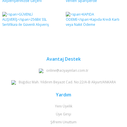
Avantaj Destek
online@aciyayinlari.com.tr
Büğdüz Mah. Yıldırım Beyazıt Cad. No:22/A-B Akyurt/ANKARA
Yardım
Yeni Üyelik
Üye Girişi
Şifremi Unuttum