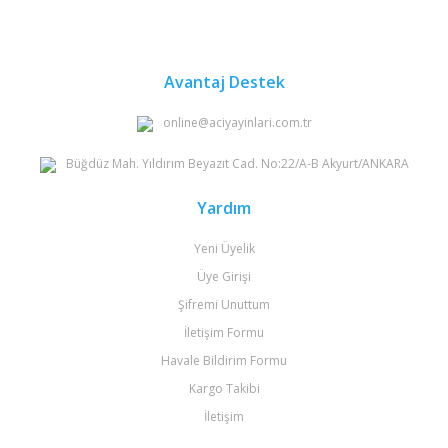
Avantaj Destek
online@aciyayinlari.com.tr
Büğdüz Mah. Yıldırım Beyazıt Cad. No:22/A-B Akyurt/ANKARA
Yardım
Yeni Üyelik
Üye Girişi
Şifremi Unuttum
İletişim Formu
Havale Bildirim Formu
Kargo Takibi
İletişim